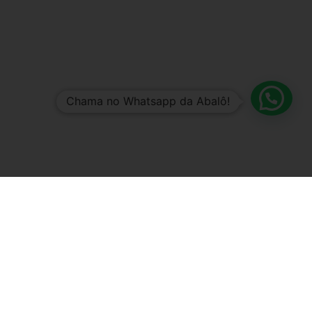
Chama no Whatsapp da Abalô!
A Abalô é o lugar para:
SER
Quando se tem liberdade para SER, você sente que
verdadeiramente pertence àquele lugar e isso te transforma.
Mesmo que você já não seja mais a mesma pessoa no futuro,