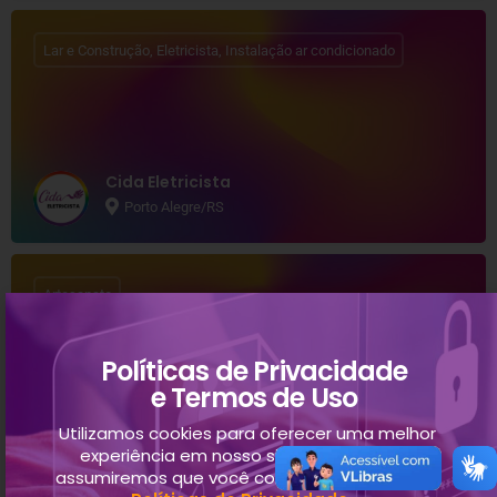
Lar e Construção, Eletricista, Instalação ar condicionado
Cida Eletricista
Porto Alegre/RS
Artesanato
Políticas de Privacidade
e Termos de Uso
Criativos Artesanatos
Utilizamos cookies para oferecer uma melhor
Sapucaia do Sul/ RS
experiência em nosso site. Ao continuar,
assumiremos que você concorda com nossas