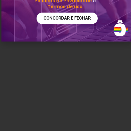
Políticas de Privacidade
e
Termos de uso
1
2
3
…
5
Próximo »
CONCORDAR E FECHAR