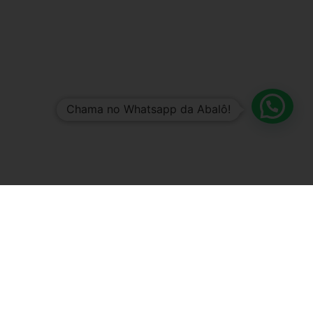
Chama no Whatsapp da Abalô!
A Abalô é o lugar para:
SER
Quando se tem liberdade para SER, você sente que
verdadeiramente pertence àquele lugar e isso te transforma.