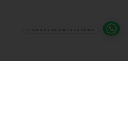
Chama no Whatsapp da Abalô!
CRESCER