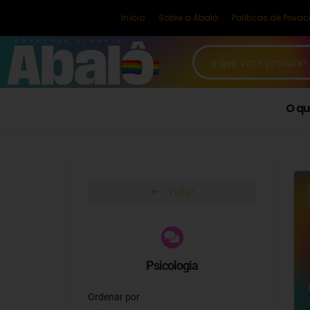
Início
Sobre a Abalô
Políticas de Priva
O qu
Voltar
Psicologia
Ordenar por