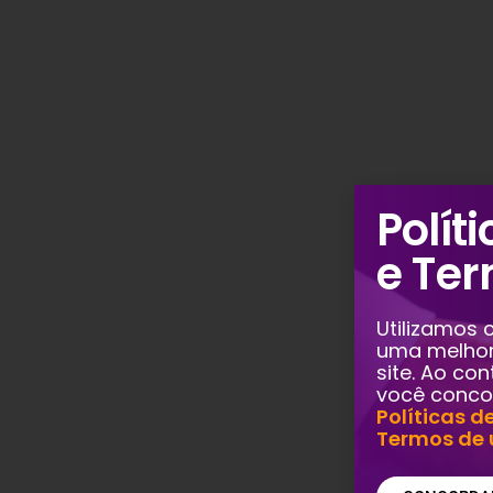
Polít
e Te
Utilizamos 
uma melhor
site. Ao co
você conco
Políticas d
Termos de 