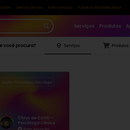
cidade
Termos de Uso
Fale conosco
Painel do Empreendedor
Serviços
Produtos
A
e você procura?
Serviços
Produtos
Saúde, Psicanálise, Psicologia
Chrys de Conti –
Psicóloga Clínica
Porto Alegre/RS