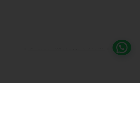
Chama no Whatsapp da Abalô!
A Abalô é o lugar para:
SER
Quando se tem liberdade para SER, você sente que
verdadeiramente pertence àquele lugar e isso te transforma.